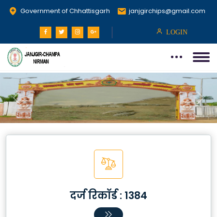
Government of Chhattisgarh
janjgirchips@gmail.com
LOGIN
Previous
Next
दर्ज रिकॉर्ड :
1384