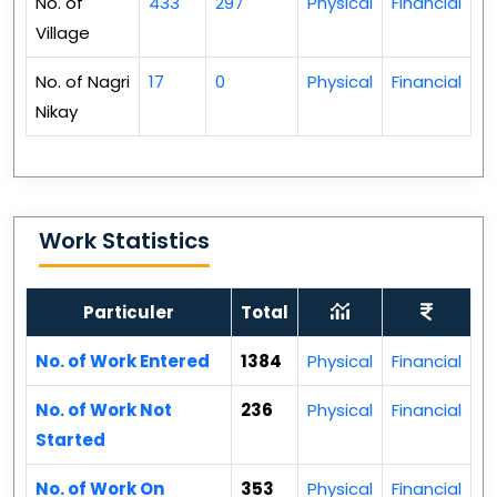
No. of
433
297
Physical
Financial
Village
No. of Nagri
17
0
Physical
Financial
Nikay
Work Statistics
Particuler
Total
No. of Work Entered
1384
Physical
Financial
No. of Work Not
236
Physical
Financial
Started
No. of Work On
353
Physical
Financial