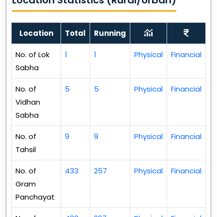
Location
Total
Running
No. of Lok
1
1
Physical
Financial
Sabha
No. of
5
5
Physical
Financial
Vidhan
Sabha
No. of
9
9
Physical
Financial
Tahsil
No. of
433
257
Physical
Financial
Gram
Panchayat