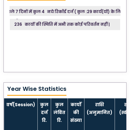
372 कार्य , अनुमानित पूर्णता तिथि पश्चात लंबित |
िछले 7 दिनों में कुल 4 नये रिकॉर्ड दर्ज ( कुल :29 कार्य(यों) के लिये) |
236 कार्यों की स्थिति में अभी तक कोई परिवर्तन नहीं |
Year Wise Statistics
वर्ष(Session)
कुल
कुल
कार्यों
राशि
रा
दर्ज
लंबित
की
(अनुमानित)
(स्वी
रि.
रि.
संख्या