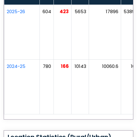
2025-26
604
423
5653
17896
53899
2024-25
780
166
10143
10060.6
10
Location Statistics (Rural/Urban)